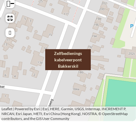
−
d
n
i
i
e
n
n
g
i
s
n
k
g
Zelfbedienings
a
kabelveerpont
s
b
Bakkerskil
k
e
a
l
b
v
e
e
l
e
Leaflet
|
Powered by Esri | Esri, HERE, Garmin, USGS, Intermap, INCREMENT P,
v
NRCAN, Esri Japan, METI, Esri China (Hong Kong), NOSTRA, © OpenStreetMap
r
contributors, and the GIS User Community
e
p
e
o