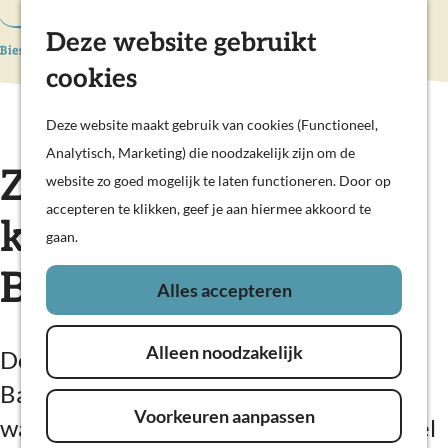
Hollandse Waterlinies
Deze website gebruikt
K
Z
Actief & sportief
a
o
M
Kunst & cultuur
cookies
G
a
e
e
Prachtige polders
a
r
k
n
Deze website maakt gebruik van cookies (Functioneel,
Op pad met kinderen
n
t
e
u
Analytisch, Marketing) die noodzakelijk zijn om de
Woudrichem
a
Zelfbedienings
n
website zo goed mogelijk te laten functioneren. Door op
a
accepteren te klikken, geef je aan hiermee akkoord te
Plan je bezoek
r
kabelveerpont
gaan.
Overnachten
d
Eten en drinken
Bakkerskil
e
Alles accepteren
Veerdiensten
h
Weekendje weg
o
In de regio
Alleen noodzakelijk
De zelfbedienings kabelveerpont
m
e
Bakkerskil is een trekpontje voor
Voorkeuren aanpassen
p
wandelaars over de Bakkerskil, onderdeel
a