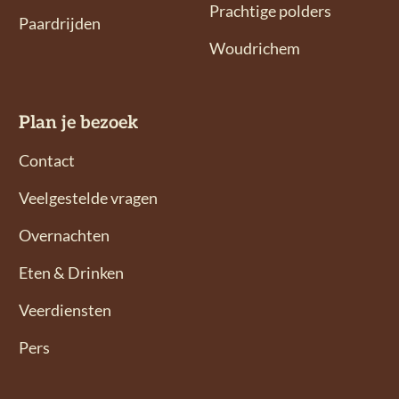
s
s
Prachtige polders
Paardrijden
o
o
Woudrichem
p
p
F
I
a
n
Plan je bezoek
c
s
e
t
Contact
b
a
Veelgestelde vragen
o
g
o
r
Overnachten
k
a
Eten & Drinken
m
Veerdiensten
Pers