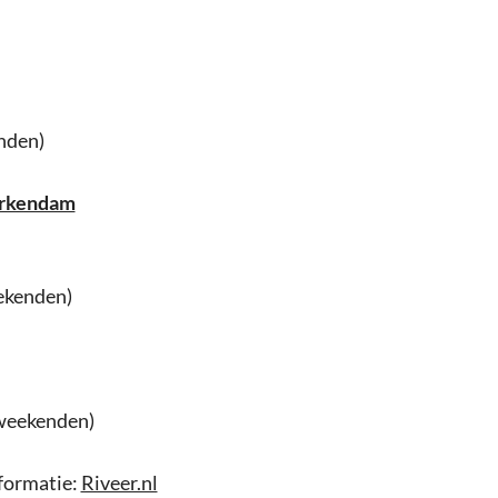
enden)
erkendam
eekenden)
 weekenden)
nformatie:
Riveer.nl