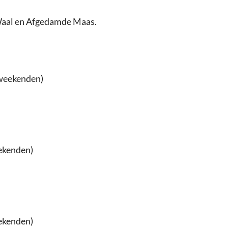
 Waal en Afgedamde Maas.
 weekenden)
eekenden)
eekenden)