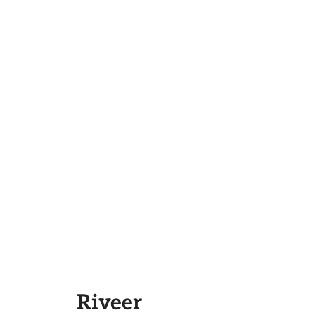
g
e
Riveer