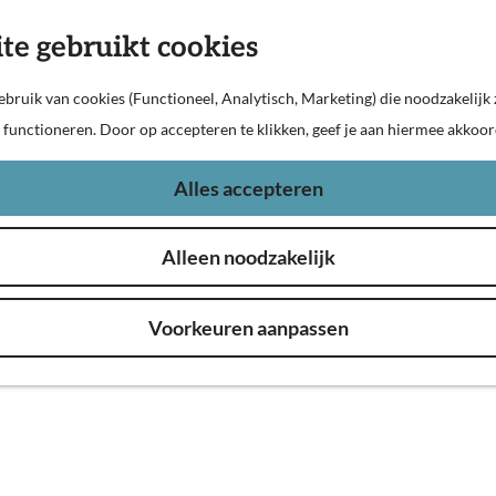
te gebruikt cookies
bruik van cookies (Functioneel, Analytisch, Marketing) die noodzakelijk 
n functioneren. Door op accepteren te klikken, geef je aan hiermee akkoor
ten
Alles accepteren
n de Biesbosch varen meerdere veerponten. Hieronder vind
Alleen noodzakelijk
 veerdienst, voor de meest actuele wijzigingen of verstor
Voorkeuren aanpassen