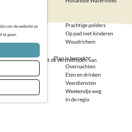
Hollandse Waterlinies
Actief & sportief
K
Z
Kunst & cultuur
a
o
M
Prachtige polders
zijn om de website zo
a
e
e
Op pad met kinderen
d te gaan.
r
k
n
Woudrichem
t
e
u
n
Plan je bezoek
 je een overzicht met de vertrektijden van
Overnachten
Eten en drinken
Veerdiensten
ingen.
Weekendje weg
In de regio