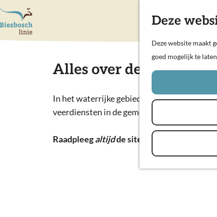
Deze websi
G
Deze website maakt ge
a
goed mogelijk te late
Alles over de veerdiens
n
a
a
In het waterrijke gebied rond Woudrichem e
r
veerdiensten in de gemeente Altena.
d
e
Raadpleeg
altijd
de site van de betreffende
h
o
m
e
p
a