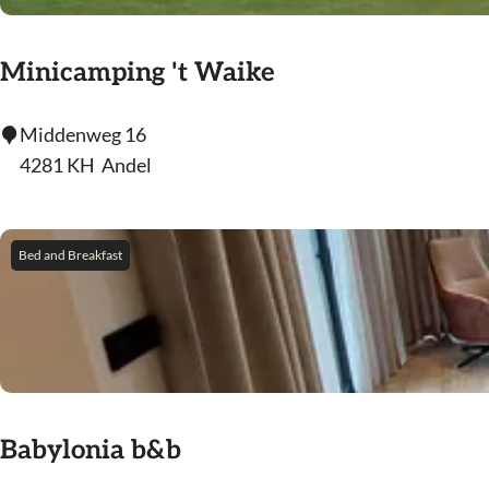
s
l
u
Minicamping 't Waike
i
s
M
Middenweg 16
i
4281 KH
Andel
n
i
c
Bed and Breakfast
a
m
p
i
n
g
Babylonia b&b
'