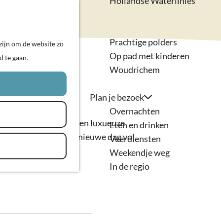
Hollandse Waterlinies
Actief & sportief
K
Z
Kunst & cultuur
a
o
M
Prachtige polders
zijn om de website zo
a
e
e
Op pad met kinderen
d te gaan.
r
k
n
Woudrichem
t
e
u
n
Plan je bezoek
Overnachten
 de boer of slaap in een luxueuze
Eten en drinken
ust goed uit voor een nieuwe dag vol
Veerdiensten
Weekendje weg
In de regio