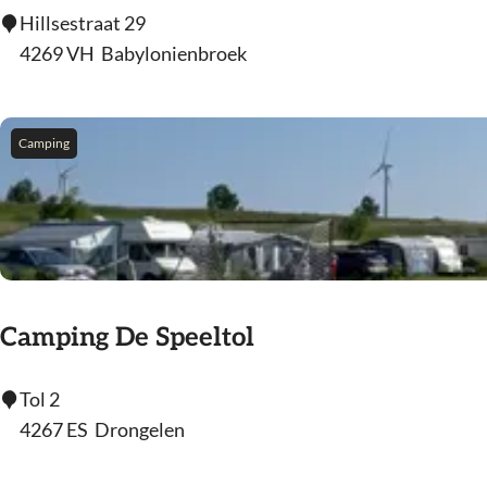
t
B
Hillsestraat 29
W
a
4269 VH
Babylonienbroek
a
b
i
y
k
l
Camping
e
o
n
i
a
b
&
Camping De Speeltol
b
C
Tol 2
a
4267 ES
Drongelen
m