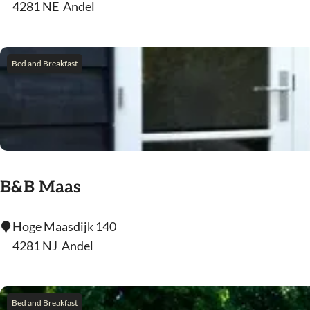
a
4281 NE
Andel
o
m
f
p
i
Bed and Breakfast
n
g
D
e
H
o
B&B Maas
g
e
B
Hoge Maasdijk 140
W
&
4281 NJ
Andel
a
B
a
M
r
a
Bed and Breakfast