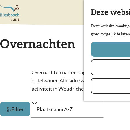
Deze websi
G
Deze website maakt ge
a
goed mogelijk te late
Overnachten
n
a
a
r
Overnachten na een dag genieten in de Biesbo
d
hotelkamer. Alle adressen voor bed and brea
e
activiteit in Woudrichem, gemeente Altena 
h
o
W
S
m
Filter
a
o
e
r
p
t
t
S
a