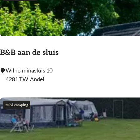
d
a
s
B&B aan de sluis
B
Wilhelminasluis 10
&
4281 TW
Andel
B
a
a
Mini-camping
n
d
e