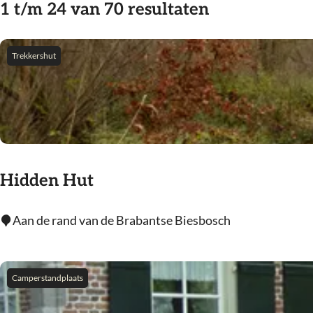
z
1 t/m 24 van 70 resultaten
e
o
g
o
e
r
e
e
r
t
Trekkershut
k
o
e
p
j
e
:
r
e
o
p
:
Hidden Hut
H
Aan de rand van de Brabantse Biesbosch
i
d
d
Camperstandplaats
e