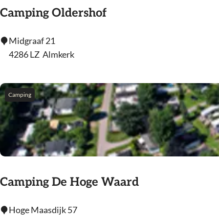
o
Camping Oldershof
o
t
C
Midgraaf 21
w
a
4286 LZ
Almkerk
i
m
j
p
c
i
Camping
k
n
g
O
l
d
e
Camping De Hoge Waard
r
s
C
Hoge Maasdijk 57
h