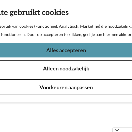
te gebruikt cookies
bruik van cookies (Functioneel, Analytisch, Marketing) die noodzakelijk 
n functioneren. Door op accepteren te klikken, geef je aan hiermee akkoor
Alles accepteren
Alleen noodzakelijk
schlinie? Droom heerlijk weg in een echt fort, kampeer bij
kfast (B&B), hotel, camping of appartement vind je hier. R
Voorkeuren aanpassen
of de Hollandse Waterlinie.