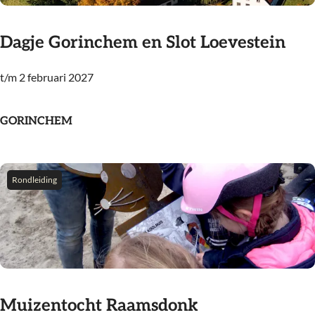
c
d
h
e
Dagje Gorinchem en Slot Loevestein
t
n
r
t/m 2 februari 2027
D
o
a
u
g
GORINCHEM
t
j
e
e
G
Rondleiding
o
r
i
n
c
h
Muizentocht Raamsdonk