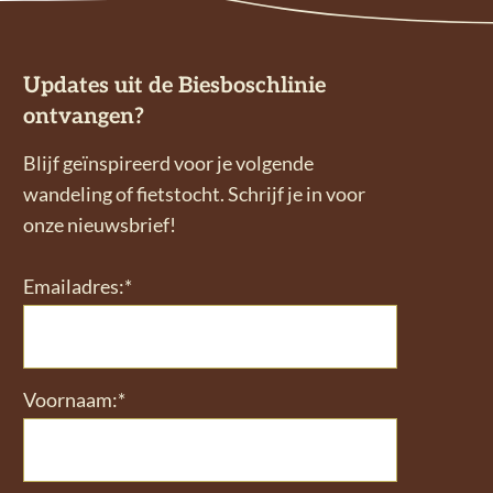
h
i
e
t
d
x
e
c
Updates uit de Biesboschlinie
n
u
ontvangen?
b
r
Blijf geïnspireerd voor je volgende
e
s
wandeling of fietstocht. Schrijf je in voor
r
i
onze nieuwsbrief!
g
e
:
Emailadres:*
S
p
e
u
Voornaam:*
r
e
n