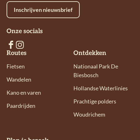
n
Inschrijven nieuwsbrief
a
a
Onze socials
r
s
V
V
p
Routes
Ontdekken
o
o
o
l
l
Fietsen
Nationaal Park De
r
g
g
Biesbosch
e
Wandelen
o
o
n
Hollandse Waterlinies
n
n
Kano en varen
s
s
Prachtige polders
Paardrijden
o
o
Woudrichem
p
p
F
I
a
n