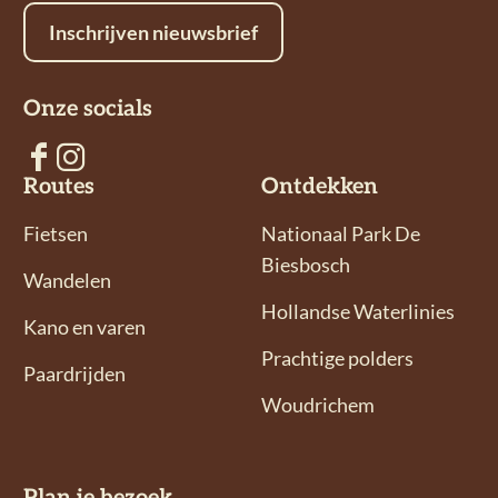
t
e
a
Inschrijven nieuwsbrief
s
b
i
A
o
l
Onze socials
p
o
p
k
V
V
Routes
Ontdekken
o
o
l
l
Fietsen
Nationaal Park De
g
g
Biesbosch
Wandelen
o
o
Hollandse Waterlinies
n
n
Kano en varen
s
s
Prachtige polders
Paardrijden
o
o
Woudrichem
p
p
F
I
a
n