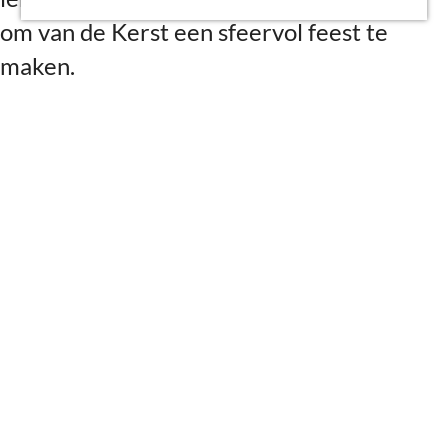
g
om van de Kerst een sfeervol feest te
e
maken.