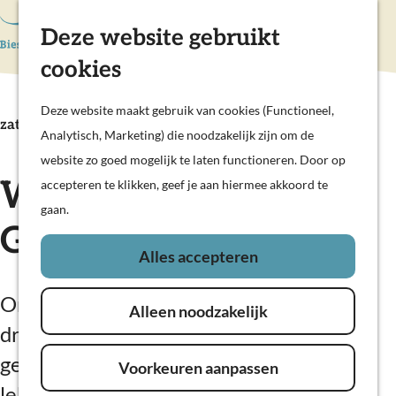
Hollandse Waterlinies
Deze website gebruikt
K
Z
Actief & sportief
a
o
M
Kunst & cultuur
cookies
G
a
e
e
Prachtige polders
a
r
k
n
Deze website maakt gebruik van cookies (Functioneel,
Op pad met kinderen
n
zaterdag 12 december
t
e
u
Analytisch, Marketing) die noodzakelijk zijn om de
Woudrichem
a
n
website zo goed mogelijk te laten functioneren. Door op
a
Winterfair in
accepteren te klikken, geef je aan hiermee akkoord te
Plan je bezoek
r
gaan.
Overnachten
d
Geertruidenberg
Eten en drinken
e
Alles accepteren
Veerdiensten
h
Weekendje weg
o
Onder het genot van versnaperingen,
In de regio
Alleen noodzakelijk
m
drankjes en muziek kan er weer
e
gewandeld worden langs kraampjes vol
Voorkeuren aanpassen
p
lekkere en mooie mogelijke aanwinsten
a