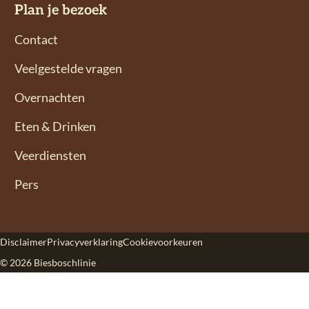
Plan je bezoek
c
s
e
t
Contact
b
a
Veelgestelde vragen
o
g
o
r
Overnachten
k
a
Eten & Drinken
m
Veerdiensten
Pers
Disclaimer
Privacyverklaring
Cookievoorkeuren
© 2026 Biesboschlinie