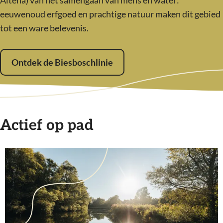
Altena) van het samengaan van mens en water:
eeuwenoud erfgoed en prachtige natuur maken dit gebied
tot een ware belevenis.
Ontdek de Biesboschlinie
Actief op pad
N
a
t
i
o