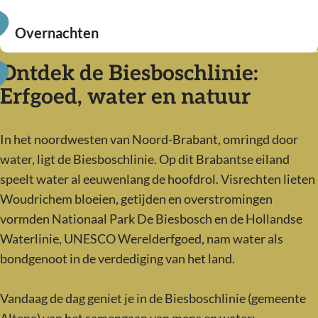
e
U
t
i
Overnachten
s
t
e
O
Ontdek de Biesboschlinie:
a
n
v
g
Erfgoed, water en natuur
e
e
e
n
r
n
In het noordwesten van Noord-Brabant, omringd door
w
n
d
water, ligt de Biesboschlinie. Op dit Brabantse eiland
a
a
a
speelt water al eeuwenlang de hoofdrol. Visrechten lieten
n
c
Woudrichem bloeien, getijden en overstromingen
d
h
vormden Nationaal Park De Biesbosch en de Hollandse
e
t
Waterlinie, UNESCO Werelderfgoed, nam water als
l
e
bondgenoot in de verdediging van het land.
e
n
n
Vandaag de dag geniet je in de Biesboschlinie (gemeente