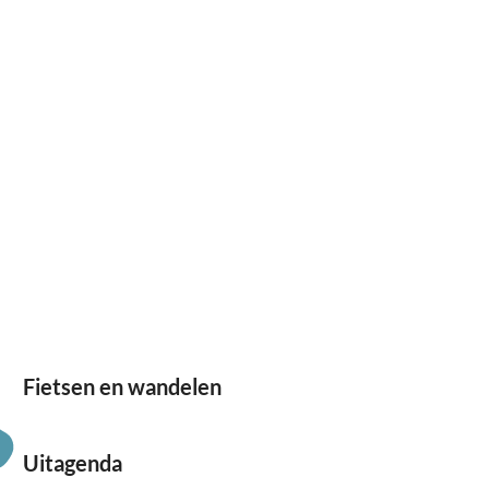
g
e
Fietsen en wandelen
F
i
Uitagenda