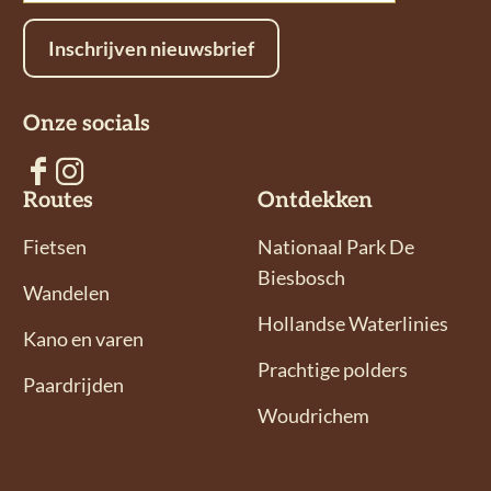
Inschrijven nieuwsbrief
Onze socials
V
V
Routes
Ontdekken
o
o
l
l
Fietsen
Nationaal Park De
g
g
Biesbosch
Wandelen
o
o
Hollandse Waterlinies
n
n
Kano en varen
s
s
Prachtige polders
Paardrijden
o
o
Woudrichem
p
p
F
I
a
n