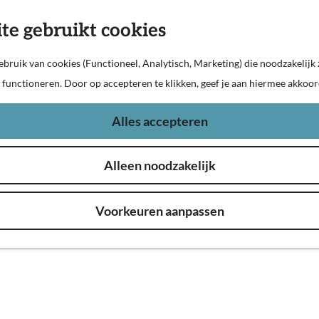
te gebruikt cookies
bruik van cookies (Functioneel, Analytisch, Marketing) die noodzakelijk 
n functioneren. Door op accepteren te klikken, geef je aan hiermee akkoor
Alles accepteren
atiepark het Pompveld
Alleen noodzakelijk
Andel en Babyloniënbroek, met een histori
kken in het educatiepark met water, klim-
Voorkeuren aanpassen