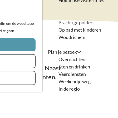
Hollandse Waterlinies
Actief & sportief
K
Z
Kunst & cultuur
a
o
M
Prachtige polders
zijn om de website zo
a
e
e
Op pad met kinderen
d te gaan.
r
k
n
Woudrichem
t
e
u
n
Plan je bezoek
Overnachten
Eten en drinken
sche eendenkooi. Naast
Veerdiensten
 en natuurelementen.
Weekendje weg
In de regio