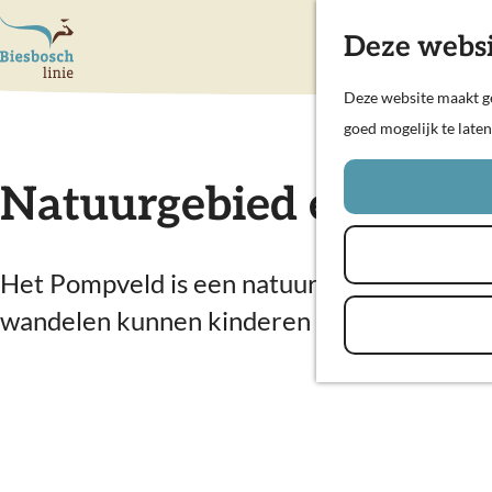
Deze websi
G
Deze website maakt ge
a
goed mogelijk te late
n
a
Natuurgebied en educ
a
r
d
Het Pompveld is een natuurgebied tussen 
e
wandelen kunnen kinderen spelen en ontde
h
o
m
e
p
a