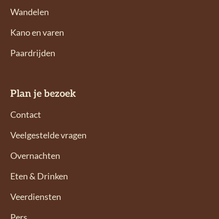
g
g
Wandelen
o
o
n
n
Kano en varen
s
s
Paardrijden
o
o
p
p
F
I
Plan je bezoek
a
n
c
s
Contact
e
t
Veelgestelde vragen
b
a
o
g
Overnachten
o
r
Eten & Drinken
k
a
m
Veerdiensten
Pers