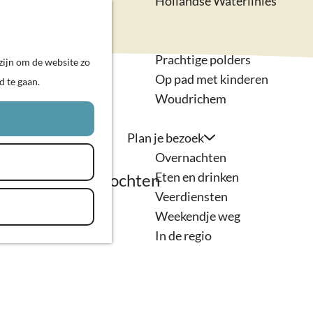
Hollandse Waterlinies
Actief & sportief
K
Z
Kunst & cultuur
a
o
M
Prachtige polders
zijn om de website zo
a
e
e
Op pad met kinderen
d te gaan.
r
k
n
Woudrichem
t
e
u
n
Plan je bezoek
Overnachten
Eten en drinken
 avontuurlijke tochten
Veerdiensten
Weekendje weg
In de regio