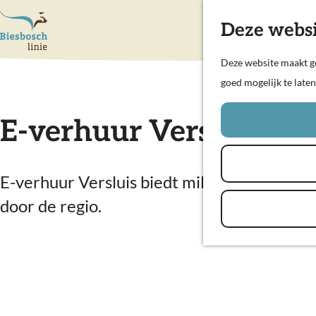
Deze websi
G
Deze website maakt ge
a
goed mogelijk te late
n
a
E-verhuur Versluis
a
r
d
E-verhuur Versluis biedt milieuvriendelijke
e
door de regio.
h
o
m
e
p
a