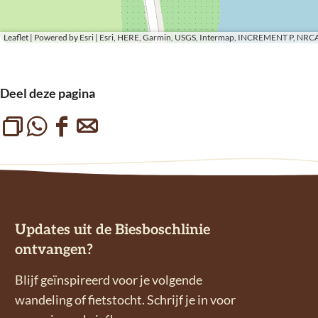
Leaflet
|
Powered by Esri | Esri, HERE, Garmin, USGS, Intermap, INCREMENT P, NRCA
Deel deze pagina
L
D
D
D
i
e
e
e
n
e
e
e
k
l
l
l
k
d
d
d
Updates uit de Biesboschlinie
o
e
e
e
ontvangen?
p
z
z
z
i
e
e
e
Blijf geïnspireerd voor je volgende
ë
p
p
p
wandeling of fietstocht. Schrijf je in voor
r
a
a
a