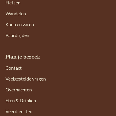
l
l
Fietsen
g
g
Wandelen
o
o
n
n
Kano en varen
s
s
Paardrijden
o
o
p
p
F
I
Plan je bezoek
a
n
c
s
Contact
e
t
Veelgestelde vragen
b
a
o
g
Overnachten
o
r
Eten & Drinken
k
a
m
Veerdiensten