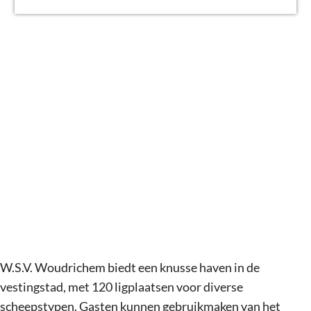
g
e
W.S.V. Woudrichem biedt een knusse haven in de
vestingstad, met 120 ligplaatsen voor diverse
scheepstypen. Gasten kunnen gebruikmaken van het