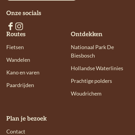
A
o
l
Onze socials
p
o
p
k
V
V
Routes
Ontdekken
o
o
l
l
Fietsen
Nationaal Park De
g
g
Biesbosch
Wandelen
o
o
Hollandse Waterlinies
n
n
Kano en varen
s
s
Prachtige polders
Paardrijden
o
o
Woudrichem
p
p
F
I
a
n
Plan je bezoek
c
s
e
t
Contact