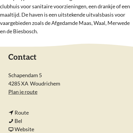
clubhuis voor sanitaire voorzieningen, een drankje of een
maaltijd. De haven is een uitstekende uitvalsbasis voor
vaargebieden zoals de Afgedamde Maas, Waal, Merwede
en de Biesbosch.
Contact
Schapendam 5
4285 XA
Woudrichem
n
Plan je route
a
a
n
Route
r
W
a
Bel
W
S
a
v
Website