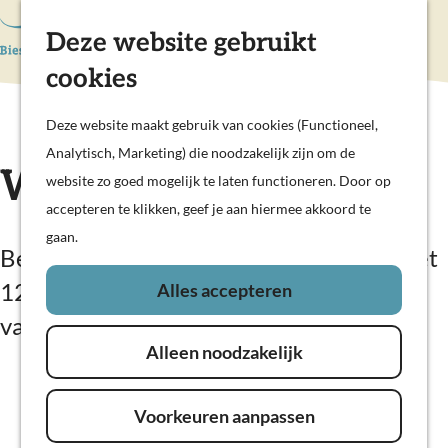
Hollandse Waterlinies
Deze website gebruikt
K
Z
Actief & sportief
a
o
M
Kunst & cultuur
cookies
G
a
e
e
Prachtige polders
a
r
k
n
Deze website maakt gebruik van cookies (Functioneel,
Op pad met kinderen
n
t
e
u
Analytisch, Marketing) die noodzakelijk zijn om de
Woudrichem
a
WSV Woudrichem
n
website zo goed mogelijk te laten functioneren. Door op
a
accepteren te klikken, geef je aan hiermee akkoord te
Plan je bezoek
r
gaan.
Overnachten
d
Beschutte jachthaven in Woudrichem met
Eten en drinken
e
120 ligplaatsen en toegang tot diverse
Alles accepteren
Veerdiensten
h
vaarwateren.
Weekendje weg
o
In de regio
Alleen noodzakelijk
m
e
Voorkeuren aanpassen
p
a