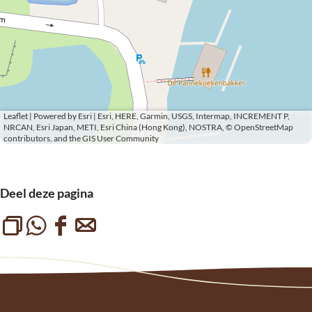
Leaflet
|
Powered by Esri | Esri, HERE, Garmin, USGS, Intermap, INCREMENT P,
NRCAN, Esri Japan, METI, Esri China (Hong Kong), NOSTRA, © OpenStreetMap
contributors, and the GIS User Community
Deel deze pagina
L
D
D
D
i
e
e
e
n
e
e
e
k
l
l
l
k
d
d
d