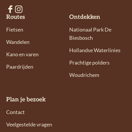
p
k
V
V
Routes
Ontdekken
o
o
l
l
Fietsen
Nationaal Park De
g
g
Biesbosch
Wandelen
o
o
Hollandse Waterlinies
n
n
Kano en varen
s
s
Prachtige polders
Paardrijden
o
o
Woudrichem
p
p
F
I
a
n
Plan je bezoek
c
s
e
t
Contact
b
a
Veelgestelde vragen
o
g