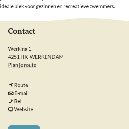
ideale plek voor gezinnen en recreatieve zwemmers.
Contact
Werkina 1
4251 HK
WERKENDAM
n
Plan je route
a
a
n
Route
r
a
n
E-mail
Z
Z
a
a
Bel
w
w
r
a
v
Website
e
e
Z
r
a
m
m
w
Z
n