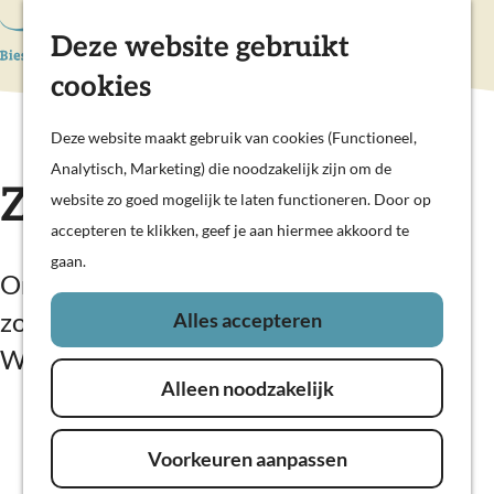
Hollandse Waterlinies
Deze website gebruikt
K
Z
Actief & sportief
a
o
M
Kunst & cultuur
cookies
G
a
e
e
Prachtige polders
a
r
k
n
Deze website maakt gebruik van cookies (Functioneel,
Op pad met kinderen
n
t
e
u
Analytisch, Marketing) die noodzakelijk zijn om de
Woudrichem
a
Zwembad Werkina
n
website zo goed mogelijk te laten functioneren. Door op
a
accepteren te klikken, geef je aan hiermee akkoord te
Plan je bezoek
r
gaan.
Overnachten
d
Ontspannen zwemmen met glijbaan en
Eten en drinken
e
zonneweide bij Zwembad Werkina in
Alles accepteren
Veerdiensten
h
Werkendam.
Weekendje weg
o
In de regio
Alleen noodzakelijk
m
e
Voorkeuren aanpassen
p
a