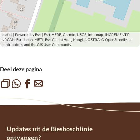
Leaflet
|
Powered by Esri | Esri, HERE, Garmin, USGS, Intermap, INCREMENT P,
NRCAN, Esri Japan, METI, Esri China (Hong Kong), NOSTRA, © OpenStreetMap
contributors, and the GIS User Community
Deel deze pagina
L
D
D
D
i
e
e
e
n
e
e
e
k
l
l
l
k
d
d
d
Updates uit de Biesboschlinie
o
e
e
e
ontvangen?
p
z
z
z