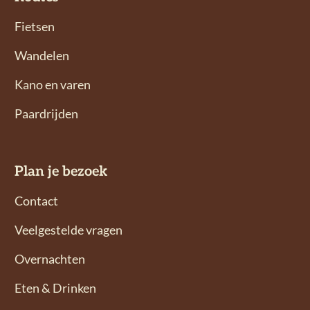
o
o
l
l
Fietsen
g
g
Wandelen
o
o
n
n
Kano en varen
s
s
Paardrijden
o
o
p
p
F
I
Plan je bezoek
a
n
c
s
Contact
e
t
Veelgestelde vragen
b
a
o
g
Overnachten
o
r
Eten & Drinken
k
a