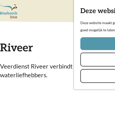
Deze websi
G
Deze website maakt ge
a
goed mogelijk te late
n
a
Riveer
a
r
d
Veerdienst Riveer verbindt Dordrecht met 
e
waterliefhebbers.
h
o
m
e
p
a