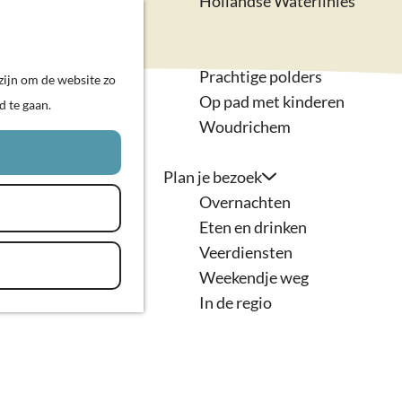
Hollandse Waterlinies
Actief & sportief
K
Z
Kunst & cultuur
a
o
M
Prachtige polders
zijn om de website zo
a
e
e
Op pad met kinderen
d te gaan.
r
k
n
Woudrichem
t
e
u
n
Plan je bezoek
Overnachten
Eten en drinken
- en
Veerdiensten
Weekendje weg
In de regio