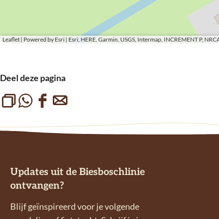
Leaflet
|
Powered by Esri | Esri, HERE, Garmin, USGS, Intermap, INCREMENT P, NRCA
Deel deze pagina
L
D
D
D
i
e
e
e
n
e
e
e
k
l
l
l
k
d
d
d
Updates uit de Biesboschlinie
o
e
e
e
ontvangen?
p
z
z
z
i
e
e
e
Blijf geïnspireerd voor je volgende
ë
p
p
p