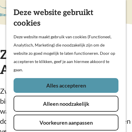
Hollandse Waterlinies
Deze website gebruikt
K
Z
Actief & sportief
a
o
M
Kunst & cultuur
cookies
G
a
e
e
Prachtige polders
a
r
k
n
Deze website maakt gebruik van cookies (Functioneel,
Op pad met kinderen
n
t
e
u
Analytisch, Marketing) die noodzakelijk zijn om de
Woudrichem
a
Zwembad Aqua
n
website zo goed mogelijk te laten functioneren. Door op
a
accepteren te klikken, geef je aan hiermee akkoord te
Plan je bezoek
r
Altena
gaan.
Overnachten
d
Eten en drinken
e
Alles accepteren
Veerdiensten
Zwembad AquaAltena in Andel biedt
h
Weekendje weg
o
binnen- en buitenzwemfaciliteiten,
In de regio
Alleen noodzakelijk
m
waaronder een wedstrijdbad,
e
doelgroepenbad, glijbaan, whirlpool en een
Voorkeuren aanpassen
p
verwarmd buitenbad met glijbaan.
a