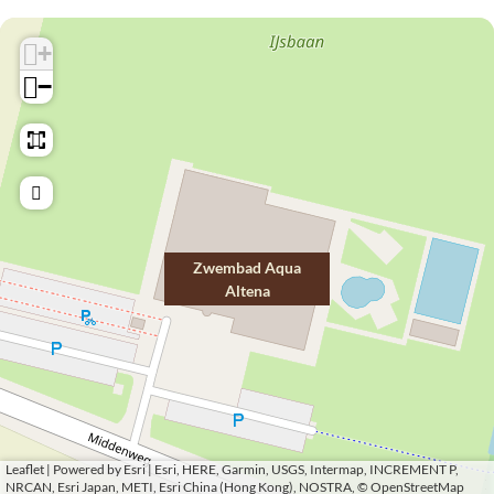
u
u
A
d
a
a
+
a
q
A
d
A
−
A
u
q
A
l
l
a
u
q
t
t
A
a
u
e
e
l
A
a
n
n
t
l
A
a
a
e
t
l
n
e
t
Zwembad Aqua
Altena
a
n
e
a
n
a
Leaflet
|
Powered by Esri | Esri, HERE, Garmin, USGS, Intermap, INCREMENT P,
NRCAN, Esri Japan, METI, Esri China (Hong Kong), NOSTRA, © OpenStreetMap