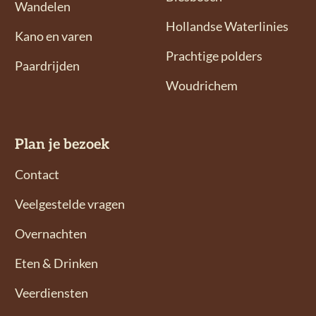
Wandelen
o
o
Hollandse Waterlinies
n
n
Kano en varen
s
s
Prachtige polders
Paardrijden
o
o
Woudrichem
p
p
F
I
a
n
Plan je bezoek
c
s
e
t
Contact
b
a
Veelgestelde vragen
o
g
o
r
Overnachten
k
a
Eten & Drinken
m
Veerdiensten