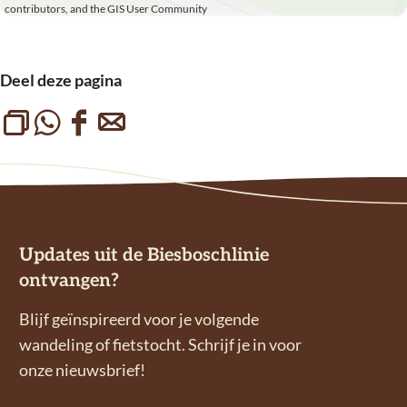
contributors, and the GIS User Community
Deel deze pagina
L
D
D
D
i
e
e
e
n
e
e
e
k
l
l
l
k
d
d
d
Updates uit de Biesboschlinie
o
e
e
e
ontvangen?
p
z
z
z
i
e
e
e
Blijf geïnspireerd voor je volgende
ë
p
p
p
wandeling of fietstocht. Schrijf je in voor
r
a
a
a
onze nieuwsbrief!
e
g
g
g