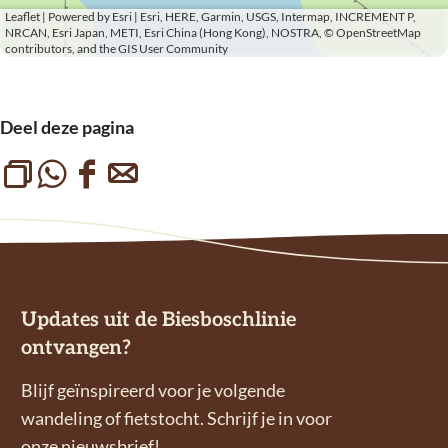
Leaflet
|
Powered by Esri | Esri, HERE, Garmin, USGS, Intermap, INCREMENT P,
NRCAN, Esri Japan, METI, Esri China (Hong Kong), NOSTRA, © OpenStreetMap
contributors, and the GIS User Community
Deel deze pagina
L
D
D
D
i
e
e
e
n
e
e
e
k
l
l
l
k
d
d
d
Updates uit de Biesboschlinie
o
e
e
e
ontvangen?
p
z
z
z
i
e
e
e
Blijf geïnspireerd voor je volgende
ë
p
p
p
wandeling of fietstocht. Schrijf je in voor
r
a
a
a
onze nieuwsbrief!