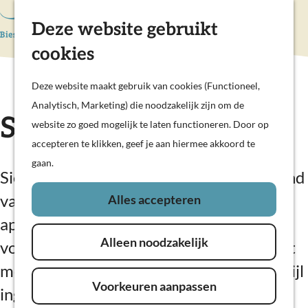
Hollandse Waterlinies
Deze website gebruikt
K
Z
Actief & sportief
a
o
M
Kunst & cultuur
cookies
G
a
e
e
Prachtige polders
a
r
k
n
Deze website maakt gebruik van cookies (Functioneel,
Op pad met kinderen
n
t
e
u
Analytisch, Marketing) die noodzakelijk zijn om de
Woudrichem
a
Siësta WouW
n
website zo goed mogelijk te laten functioneren. Door op
a
accepteren te klikken, geef je aan hiermee akkoord te
Plan je bezoek
r
gaan.
Overnachten
d
Siësta WouW, op een paar stappen afstand
Eten en drinken
e
van de wijn-tapasbar, is een zelfstandig
Alles accepteren
Veerdiensten
h
appartement. Een unieke ruimte met
Weekendje weg
o
In de regio
Alleen noodzakelijk
volledige privacy. Het is een appartement
m
e
met douche, toilet en keukenblok. Met stijl
Voorkeuren aanpassen
p
ingericht.
a