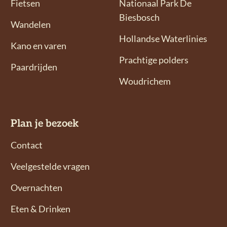
l
l
Fietsen
Nationaal Park De
g
g
Biesbosch
Wandelen
o
o
Hollandse Waterlinies
n
n
Kano en varen
s
s
Prachtige polders
Paardrijden
o
o
Woudrichem
p
p
F
I
a
n
Plan je bezoek
c
s
e
t
Contact
b
a
Veelgestelde vragen
o
g
o
r
Overnachten
k
a
Eten & Drinken
m