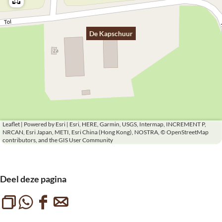
De Kapschuur
Leaflet
|
Powered by Esri | Esri, HERE, Garmin, USGS, Intermap, INCREMENT P,
NRCAN, Esri Japan, METI, Esri China (Hong Kong), NOSTRA, © OpenStreetMap
contributors, and the GIS User Community
Deel deze pagina
L
D
D
D
i
e
e
e