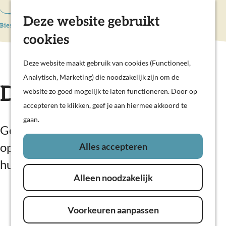
Hollandse Waterlinies
Deze website gebruikt
K
Z
Actief & sportief
a
o
M
Kunst & cultuur
cookies
G
a
e
e
Prachtige polders
a
r
k
n
Deze website maakt gebruik van cookies (Functioneel,
Op pad met kinderen
n
t
e
u
Analytisch, Marketing) die noodzakelijk zijn om de
Woudrichem
a
De Kapschuur
n
website zo goed mogelijk te laten functioneren. Door op
a
accepteren te klikken, geef je aan hiermee akkoord te
Plan je bezoek
r
gaan.
Overnachten
d
Gezellige horecagelegenheid met terras
Eten en drinken
e
op De Speeltol, ideaal voor koffie en
Alles accepteren
Veerdiensten
h
huisgemaakt gebak.
Weekendje weg
o
In de regio
Alleen noodzakelijk
m
e
Voorkeuren aanpassen
p
a