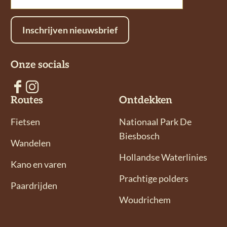
a
c
m
t
e
a
Inschrijven nieuwsbrief
s
b
i
A
o
l
Onze socials
p
o
p
k
V
V
Routes
Ontdekken
o
o
l
l
Fietsen
Nationaal Park De
g
g
Biesbosch
Wandelen
o
o
Hollandse Waterlinies
n
n
Kano en varen
s
s
Prachtige polders
Paardrijden
o
o
Woudrichem
p
p
F
I