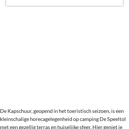
g
e
De Kapschuur, geopend in het toeristisch seizoen, is een
kleinschalige horecagelegenheid op camping De Speeltol
met een gezellig terras en huiselijke sfeer. Hier geniet je