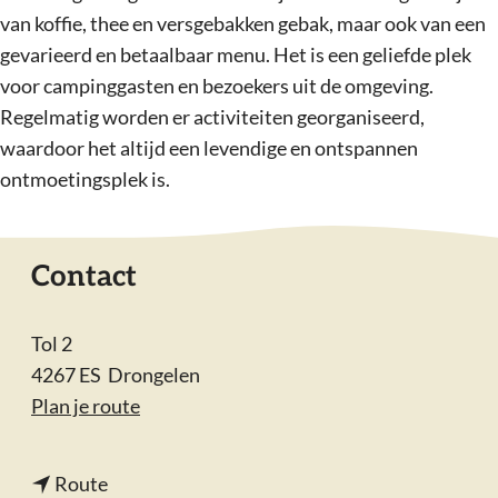
van koffie, thee en versgebakken gebak, maar ook van een
gevarieerd en betaalbaar menu. Het is een geliefde plek
voor campinggasten en bezoekers uit de omgeving.
Regelmatig worden er activiteiten georganiseerd,
waardoor het altijd een levendige en ontspannen
ontmoetingsplek is.
Contact
Tol 2
4267 ES
Drongelen
n
Plan je route
a
a
n
Route