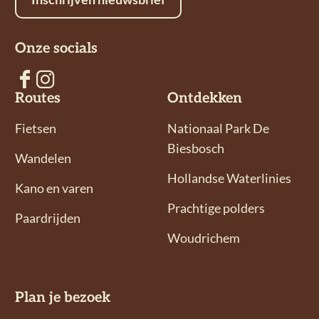
Onze socials
V
V
Routes
Ontdekken
o
o
l
l
Fietsen
Nationaal Park De
g
g
Biesbosch
Wandelen
o
o
Hollandse Waterlinies
n
n
Kano en varen
s
s
Prachtige polders
Paardrijden
o
o
Woudrichem
p
p
F
I
a
n
Plan je bezoek
c
s