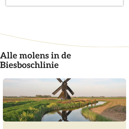
g
e
Alle molens in de
Biesboschlinie