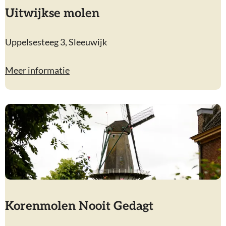
Uitwijkse molen
U
Uppelsesteeg 3, Sleeuwijk
i
t
Meer informatie
w
i
j
k
s
e
m
o
l
Korenmolen Nooit Gedagt
e
n