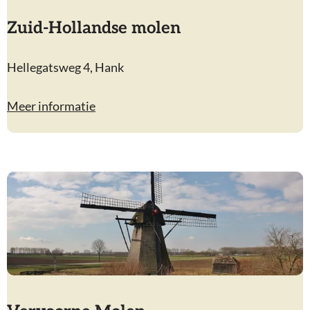
Zuid-Hollandse molen
Z
Hellegatsweg 4, Hank
u
i
Meer informatie
d
-
H
o
l
l
a
n
d
s