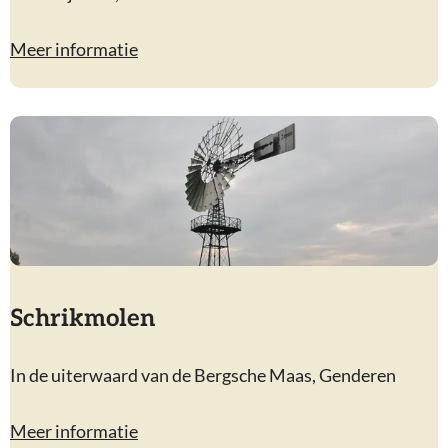
e
H
Meer informatie
o
o
p
Schrikmolen
S
In de uiterwaard van de Bergsche Maas, Genderen
c
h
Meer informatie