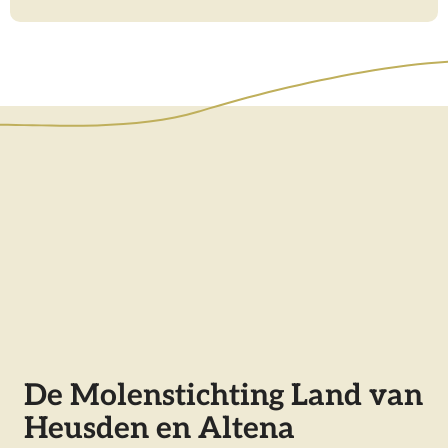
r
i
k
m
o
l
e
n
De Molenstichting Land van
Heusden en Altena