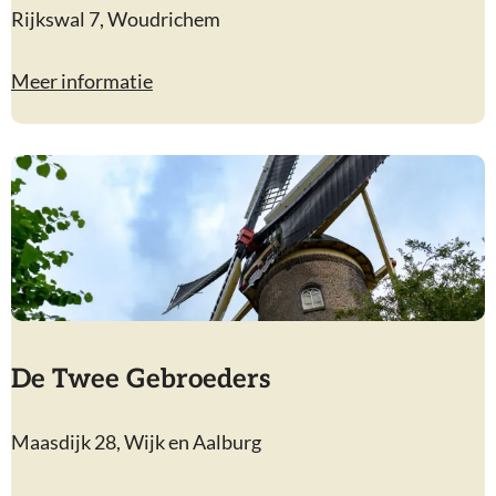
K
Rijkswal 7, Woudrichem
o
r
Meer informatie
e
n
m
o
l
e
n
N
o
De Twee Gebroeders
o
i
D
Maasdijk 28, Wijk en Aalburg
t
e
G