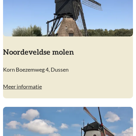
j
k
s
e
m
o
Noordeveldse molen
l
e
N
Korn Boezemweg 4, Dussen
n
o
o
Meer informatie
r
d
e
v
e