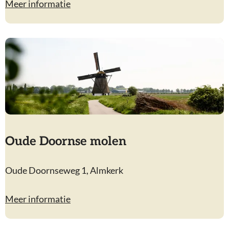
T
Meer informatie
e
w
d
e
a
e
g
G
t
e
b
r
o
e
Oude Doornse molen
d
e
O
Oude Doornseweg 1, Almkerk
r
u
s
d
Meer informatie
e
D