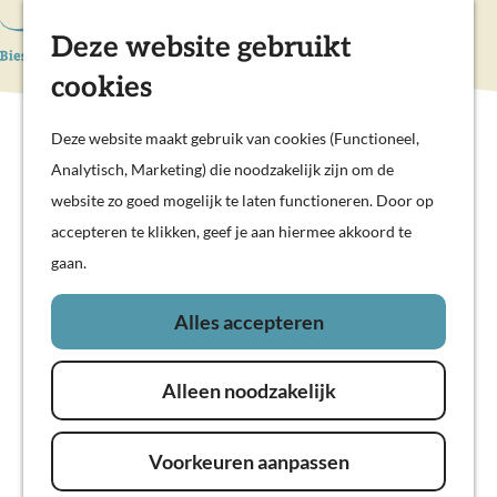
Hollandse Waterlinies
Deze website gebruikt
K
Z
Actief & sportief
a
o
M
Kunst & cultuur
cookies
G
a
e
e
Prachtige polders
a
r
k
n
Deze website maakt gebruik van cookies (Functioneel,
Op pad met kinderen
n
t
e
u
Analytisch, Marketing) die noodzakelijk zijn om de
Woudrichem
a
n
website zo goed mogelijk te laten functioneren. Door op
a
accepteren te klikken, geef je aan hiermee akkoord te
Plan je bezoek
r
gaan.
Overnachten
d
Eten en drinken
e
Alles accepteren
Veerdiensten
h
Weekendje weg
Molens
o
In de regio
Alleen noodzakelijk
m
e
Voorkeuren aanpassen
p
a