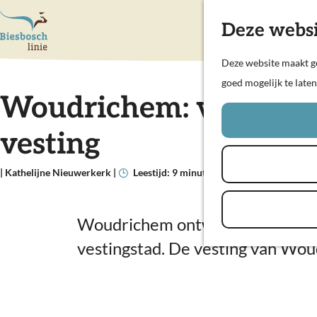
Deze websi
G
Deze website maakt ge
a
goed mogelijk te late
Woudrichem: van Midd
n
a
vesting
a
r
|
Kathelijne Nieuwerkerk
|
Leestijd: 9 minuten
|
d
e
h
Woudrichem ontwikkelde zich van
o
vestingstad. De vesting van Wou
m
e
p
a