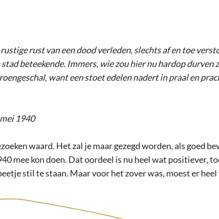
stige rust van een dood verleden, slechts af en toe versto
 stad beteekende. Immers, wie zou hier nu hardop durven z
aroengeschal, want een stoet edelen nadert in praal en prac
 mei 1940
ezoeken waard. Het zal je maar gezegd worden, als goed be
0 mee kon doen. Dat oordeel is nu heel wat positiever, toch
 beetje stil te staan. Maar voor het zover was, moest er he