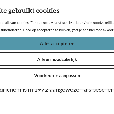
te gebruikt cookies
bruik van cookies (Functioneel, Analytisch, Marketing) die noodzakelijk 
n functioneren. Door op accepteren te klikken, geef je aan hiermee akkoor
eleeuwse stad tot be
Alles accepteren
Alleen noodzakelijk
Voorkeuren aanpassen
 middeleeuwse stad met visrechten, tot st
drichem is in 1972 aangewezen als bescher