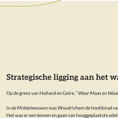
Strategische ligging aan het w
Op de grens van Holland en Gelre, “
Waar Maas en Waal 
In de Middeleeuwen was Woudrichem de hoofdstad van he
Het was er een komen en gaan van hooggeplaatste ede