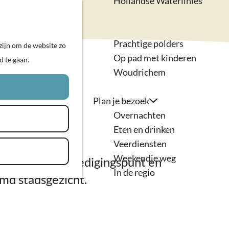
Hollandse Waterlinies
Actief & sportief
K
Z
Kunst & cultuur
a
o
M
Prachtige polders
zijn om de website zo
a
e
e
Op pad met kinderen
d te gaan.
r
k
n
schermde
Woudrichem
t
e
u
n
Plan je bezoek
Overnachten
Eten en drinken
Veerdiensten
Weekendje weg
rategisch verdedigingspunt en
In de regio
md stadsgezicht.