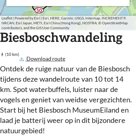
i
_
t
o
1
p
y
y
o
i
98
_
n
w
_
i
w
o
p
p
g
i
n
w
t
a
50
w
n
a
i
o
o
n
w
t
a
_
l
a
t
e
y
n
i
i
t
a
_
Leaflet
|
Powered by Esri | Esri, HERE, Garmin, USGS, Intermap, INCREMENT P,
l
w
k
l
_
p
t
n
n
_
y
w
NRCAN, Esri Japan, METI, Esri China (Hong Kong), NOSTRA, © OpenStreetMap
k
a
k
w
o
_
t
t
w
p
a
contributors, and the GIS User Community
l
a
i
w
_
_
a
o
l
Biesboschwandeling
k
l
n
a
w
w
l
i
k
k
t
l
a
a
k
n
_
k
l
l
t
w
k
k
_
(10 km)
a
w
Download route
l
a
k
l
Ontdek de ruige natuur van de Biesbosch
k
tijdens deze wandelroute van 10 tot 14
km. Spot waterbuffels, luister naar de
vogels en geniet van weidse vergezichten.
Start bij het Biesbosch MuseumEiland en
laad je batterij weer op in dit bijzondere
natuurgebied!