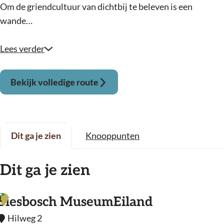
Om de griendcultuur van dichtbij te beleven is een
wande…
Lees verder
Bekijk volledige route
Dit ga je zien
Knooppunten
Dit ga je zien
1
Biesbosch MuseumEiland
Hilweg 2