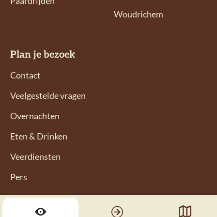
Paardrijden
o
o
Woudrichem
p
p
F
I
a
n
Plan je bezoek
c
s
e
t
Contact
b
a
Veelgestelde vragen
o
g
o
r
Overnachten
k
a
Eten & Drinken
m
Veerdiensten
Pers