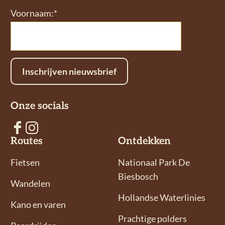
a
Voornaam:*
p
p
p
n
W
F
e
d
h
a
-
a
c
m
t
e
a
Inschrijven nieuwsbrief
s
b
i
A
o
l
Onze socials
p
o
p
k
V
V
Routes
Ontdekken
o
o
l
l
Fietsen
Nationaal Park De
g
g
Biesbosch
Wandelen
o
o
Hollandse Waterlinies
n
n
Kano en varen
s
s
Prachtige polders