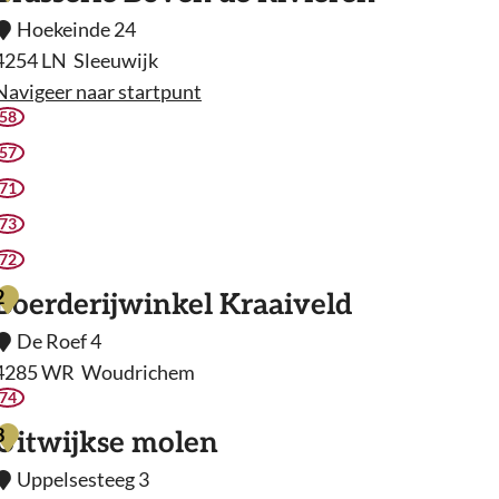
Hoekeinde 24
4254 LN
Sleeuwijk
Navigeer naar startpunt
58
B
57
a
71
s
73
s
72
e
2
Boerderijwinkel Kraaiveld
De Roef 4
e
4285 WR
Woudrichem
74
B
B
o
o
3
Uitwijkse molen
v
e
Uppelsesteeg 3
e