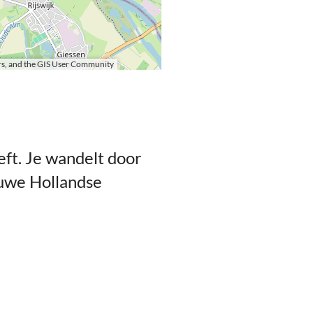
s, and the GIS User Community
eft. Je wandelt door
euwe Hollandse