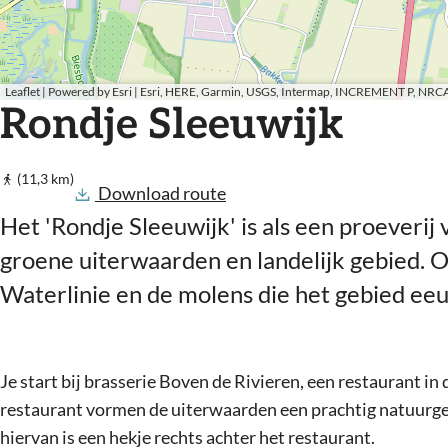
y
p
g
o
i
e
n
t
Leaflet
|
Powered by Esri | Esri, HERE, Garmin, USGS, Intermap, INCREMENT P, NRCA
_
Rondje Sleeuwijk
w
a
l
k
(11,3 km)
Download route
Het 'Rondje Sleeuwijk' is als een proeverij 
groene uiterwaarden en landelijk gebied.
Waterlinie en de molens die het gebied e
Je start bij brasserie Boven de Rivieren, een restaurant in
restaurant vormen de uiterwaarden een prachtig natuurge
hiervan is een hekje rechts achter het restaurant.