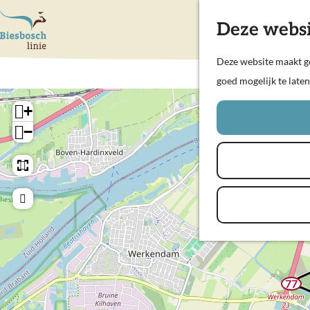
Deze websi
G
Deze website maakt ge
a
goed mogelijk te late
n
+
a
−
a
r
d
e
h
o
m
e
77
w
p
a
a