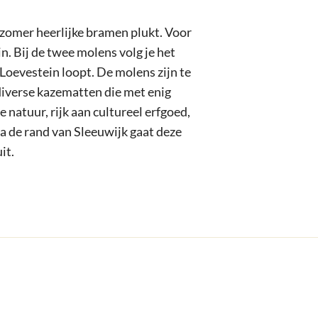
v
e
e zomer heerlijke bramen plukt. Voor
l
n. Bij de twee molens volg je het
d
Loevestein loopt. De molens zijn te
diverse kazematten die met enig
e natuur, rijk aan cultureel erfgoed,
ia de rand van Sleeuwijk gaat deze
it.