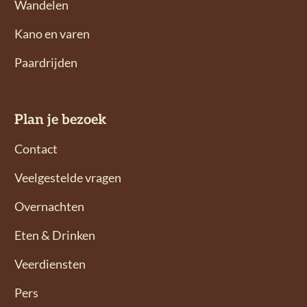
Wandelen
o
o
n
n
Kano en varen
s
s
Paardrijden
o
o
p
p
F
I
Plan je bezoek
a
n
c
s
Contact
e
t
Veelgestelde vragen
b
a
o
g
Overnachten
o
r
Eten & Drinken
k
a
m
Veerdiensten
Pers