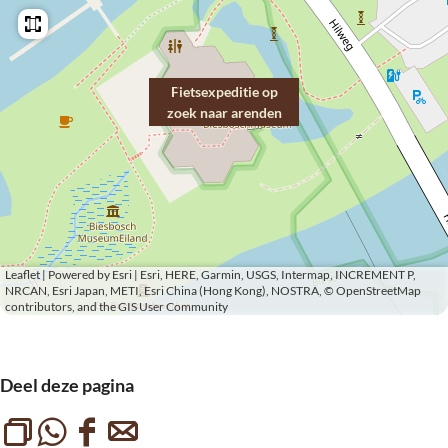
e
p
t
d
e
i
i
d
e
t
i
Fietsexpeditie op
o
zoek naar arenden
i
t
p
e
i
z
o
e
o
p
o
e
z
p
k
o
z
n
Leaflet
|
Powered by Esri | Esri, HERE, Garmin, USGS, Intermap, INCREMENT P,
e
o
NRCAN, Esri Japan, METI, Esri China (Hong Kong), NOSTRA, © OpenStreetMap
a
contributors, and the GIS User Community
k
e
a
n
k
r
a
n
Deel deze pagina
a
a
a
r
r
a
L
D
D
D
e