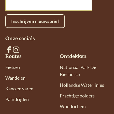
h
a
-
a
c
m
t
e
a
Inschrijven nieuwsbrief
s
b
i
A
o
l
Onze socials
p
o
p
k
V
V
Routes
Ontdekken
o
o
l
l
Fietsen
Nationaal Park De
g
g
Biesbosch
Wandelen
o
o
Hollandse Waterlinies
n
n
Kano en varen
s
s
Prachtige polders
Paardrijden
o
o
Woudrichem
p
p