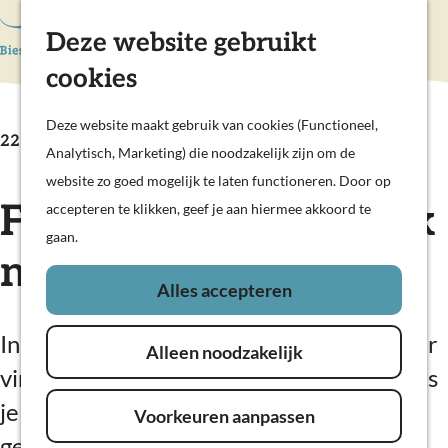
Hollandse Waterlinies
Deze website gebruikt
K
Z
Actief & sportief
a
o
M
Kunst & cultuur
cookies
G
a
e
e
Prachtige polders
a
r
k
n
Deze website maakt gebruik van cookies (Functioneel,
Op pad met kinderen
n
22 augustus, 12 september
t
e
u
Analytisch, Marketing) die noodzakelijk zijn om de
Woudrichem
a
n
website zo goed mogelijk te laten functioneren. Door op
a
Fietsexpeditie op zoek
accepteren te klikken, geef je aan hiermee akkoord te
Plan je bezoek
r
gaan.
Overnachten
d
naar arenden
Eten en drinken
e
Alles accepteren
Veerdiensten
h
Weekendje weg
o
In dit gebied waar vissen hun kraamkamer
In de regio
Alleen noodzakelijk
m
vinden en (zee)arenden rondcirkelen, fiets
e
je onder leiding van een expert door het
Voorkeuren aanpassen
p
getijdengebied.
a